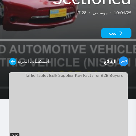
Automotive
10/04/25
·
موسيقى
·
7:28
Vehicle
لعب
Chassis,
استكشاف المزيد
الشائع
Electric
Vehicle
0:10