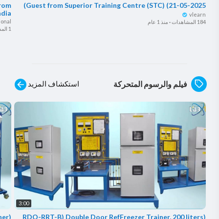
from
Guest from ⁣Superior Training Centre (STC) (21-05-2025)
ndia
vlearn
ional
184 المشاهدات
·
منذ 1 عام
1 المشاهدات
استكشاف المزيد
فيلم والرسوم المتحركة
3:00
(RDO-SAC-X2) Split Air Conditioning Trainer
(RDO-RRT-B) Double Door RefFreezer Trainer, 200 liters