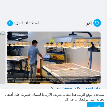
استكشاف المزيد
آخر
4:23
from
Video Company Profile with AR
ndia
vlearn
يستخدم موقع الويب هذا ملفات تعريف الارتباط لضمان حصولك على أفضل
ional
3 المشاهدات
·
منذ 3 سنوات
تجربة على موقعنا.
أعرف أكثر
1 المشاهدات
فهمتك!